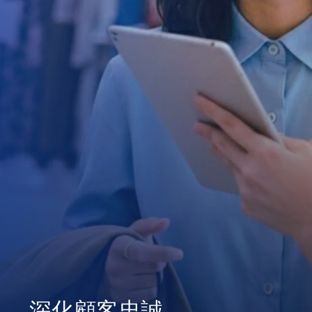
深化顧客忠誠
一站式整合管理