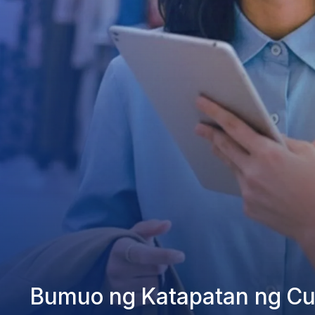
Bumuo ng Katapatan ng C
Lahat sa Iisang Lugar