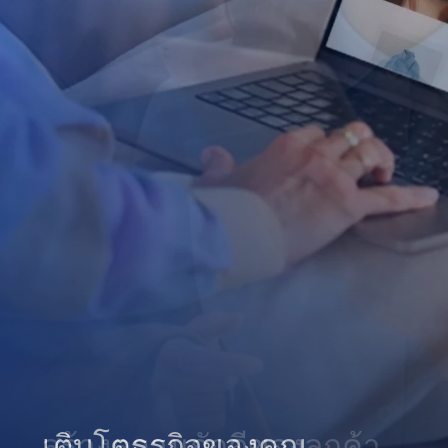
เติบโตธุรกิจของคุณ
สร้างความภักดีของลูกค้า