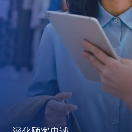
深化顾客忠诚
一站式集成管理