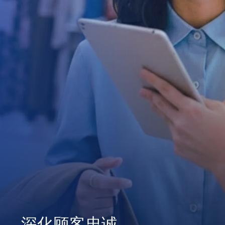
深化顾客忠诚
一站式集成管理