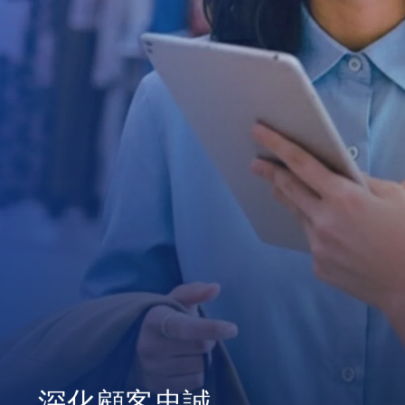
深化顧客忠誠
一站式整合管理