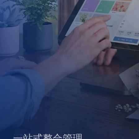
深化顧客忠誠
一站式整合管理