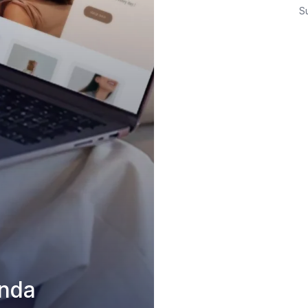
S
nda