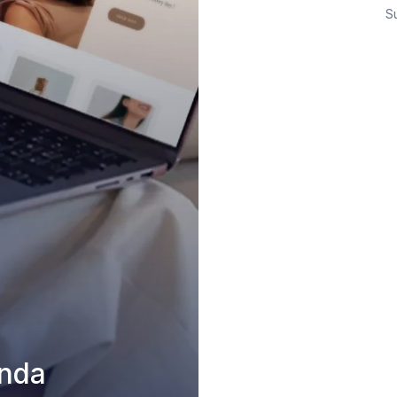
S
nda