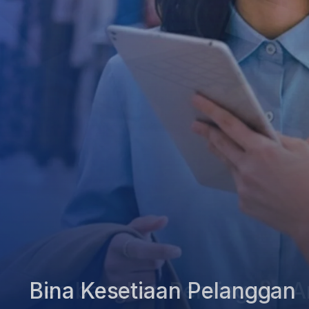
Kembangkan Perniagaan A
Bina Kesetiaan Pelanggan