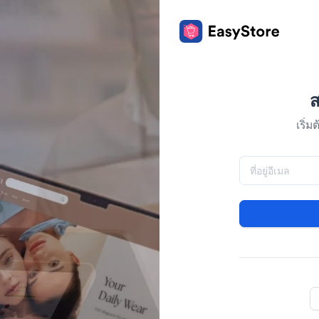
ส
เริ่