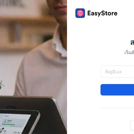
ส
เริ่