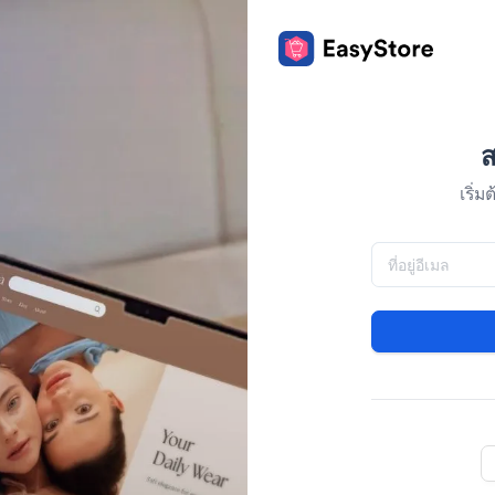
ส
เริ่