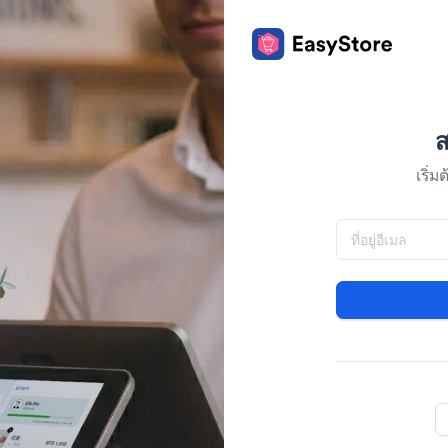
ส
เริ่