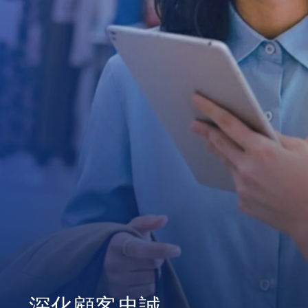
深化顧客忠誠
一站式整合管理