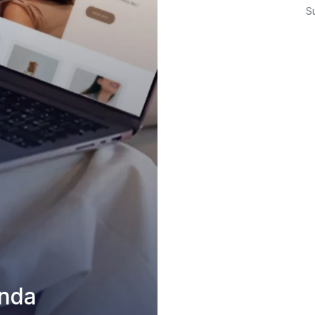
S
nda