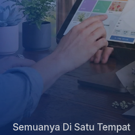
Bina Kesetiaan Pelanggan
Semuanya Di Satu Tempat