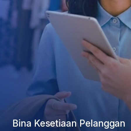
Bina Kesetiaan Pelanggan
Semuanya Di Satu Tempat