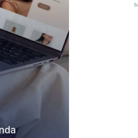
S
nda