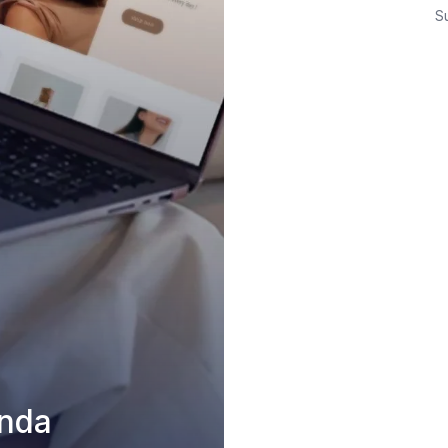
S
nda