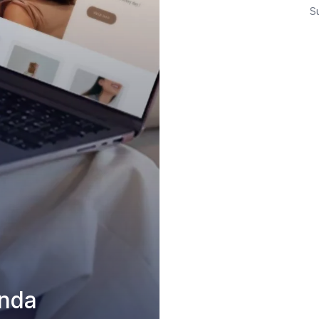
S
nda