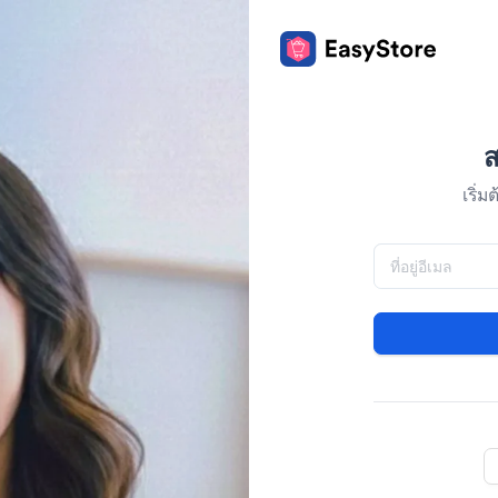
ส
เริ่