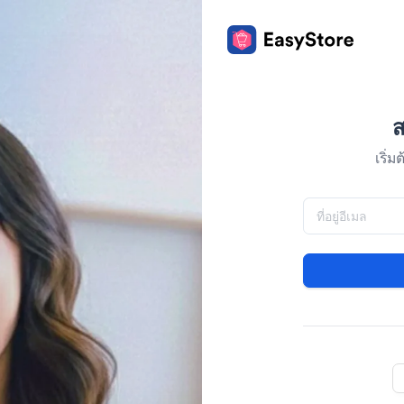
ส
เริ่