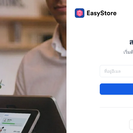
ส
เริ่