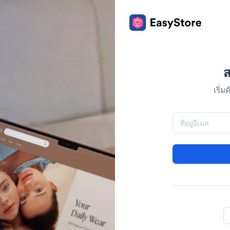
ส
เริ่