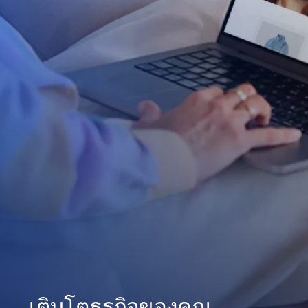
เติบโตธุรกิจของคุณ
สร้างความภักดีของลูกค้า