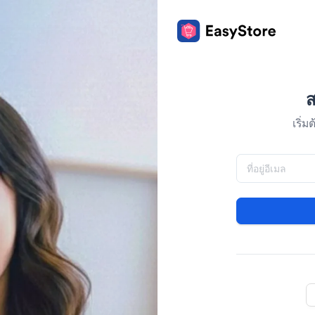
ส
เริ่