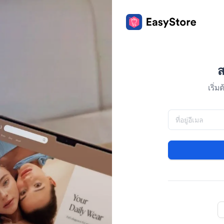
ส
เริ่