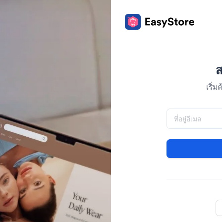
ส
เริ่