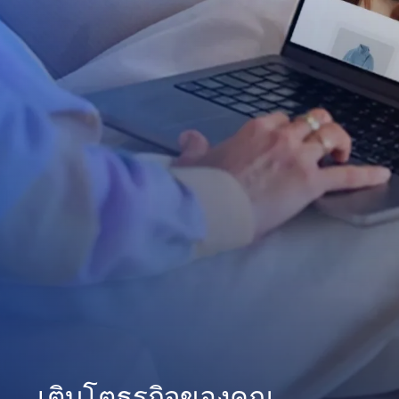
เติบโตธุรกิจของคุณ
สร้างความภักดีของลูกค้า