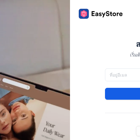
ส
เริ่