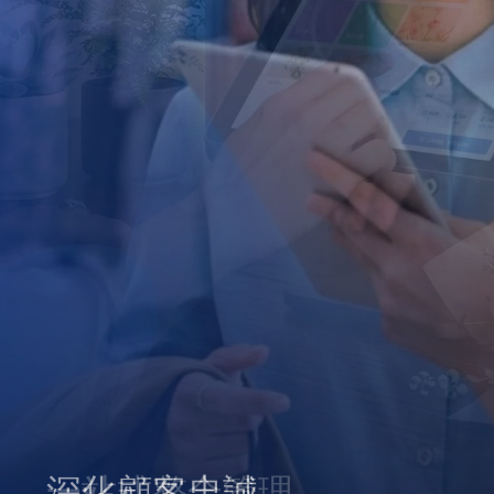
深化顧客忠誠
一站式整合管理