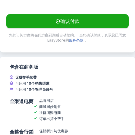
确认付款
您的订阅方案将在此方案到期后自动续约。
当您确认付款，表示您已同意
EasyStore的
服务条款
。
包含在商务版
无成交手续费
可启用
10个销售渠道
可启用
10个管理员账号
全渠道
品牌网店
电商
商城同步销售
社群团购电商
订单出货小帮手
全整合
促销折扣与优惠券
行銷